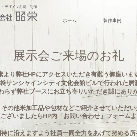
ホーム
製作事例
​展示会
ご来場のお礼
平素より弊社HPにアクセスいただき有難う御
座いま
木)に池袋サンシャインシティ文化会館ビルで行われた居酒
わらず弊社ブースにお立ち寄りいただき誠にあり
、その他米加工品や包材などご紹介させていただい
ございましたらHP内「お問い合わせ」フォーム
期待に沿えますよう社員一同全力をあげて努める所