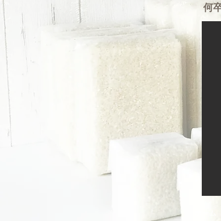
​
ホーム​